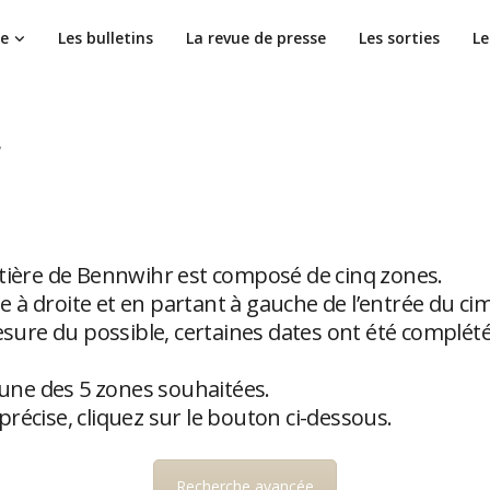
ie
Les bulletins
La revue de presse
Les sorties
Le
etière de Bennwihr est composé de cinq zones.
 à droite et en partant à gauche de l’entrée du c
mesure du possible, certaines dates ont été complét
l’une des 5 zones souhaitées.
récise, cliquez sur le bouton ci-dessous.
Recherche avancée