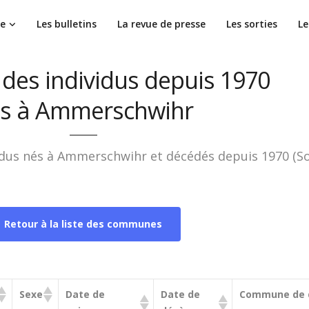
ie
Les bulletins
La revue de presse
Les sorties
Le
 des individus depuis 1970
s à Ammerschwihr
ividus nés à Ammerschwihr et décédés depuis 1970 (S
Retour à la liste des communes
Sexe
Date de
Date de
Commune de 