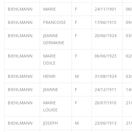
BIEHLMANN
MARIE
F
24/11/1901
08
BIEHLMANN
FRANCOISE
F
17/06/1915
09
BIEHLMANN
JEANNE
F
20/06/1924
03
GERMAINE
BIEHLMANN
MARIE
F
06/06/1923
02
ODILE
BIEHLMANN
HENRI
M
31/08/1924
03
BIEHLMANN
JEANNE
F
24/12/1911
14
BIEHLMANN
MARIE
F
20/07/1910
21
LOUISE
BIEHLMANN
JOSEPH
M
23/06/1913
21