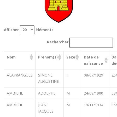
Afficher
éléments
Rechercher:
Nom
Prénom(s)
Sexe
Date de
Da
naissance
dé
ALAYRANGUES
SIMONE
F
08/07/1929
26
AUGUSTINE
AMBIEHL
ADOLPHE
M
24/09/1900
08
AMBIEHL
JEAN
M
19/11/1934
06
JACQUES