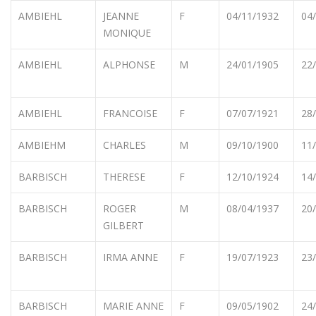
AMBIEHL
JEANNE
F
04/11/1932
04
MONIQUE
AMBIEHL
ALPHONSE
M
24/01/1905
22
AMBIEHL
FRANCOISE
F
07/07/1921
28
AMBIEHM
CHARLES
M
09/10/1900
11
BARBISCH
THERESE
F
12/10/1924
14
BARBISCH
ROGER
M
08/04/1937
20
GILBERT
BARBISCH
IRMA ANNE
F
19/07/1923
23
BARBISCH
MARIE ANNE
F
09/05/1902
24