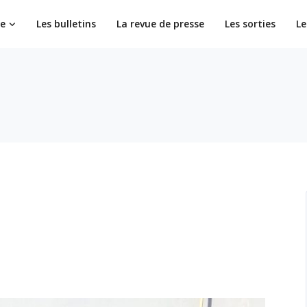
ie
Les bulletins
La revue de presse
Les sorties
Le