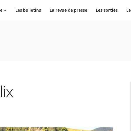
ie
Les bulletins
La revue de presse
Les sorties
Le
ix