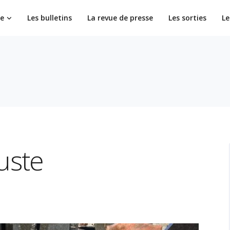
ie
Les bulletins
La revue de presse
Les sorties
Le
uste