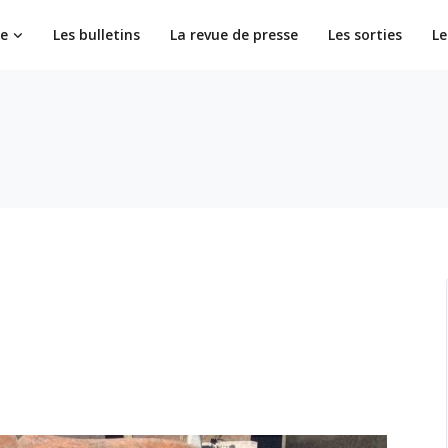
ie
Les bulletins
La revue de presse
Les sorties
Le