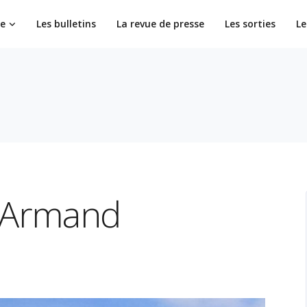
ie
Les bulletins
La revue de presse
Les sorties
Le
 Armand